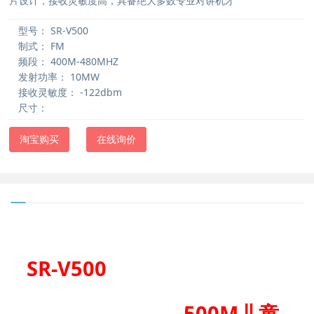
片设计，接收灵敏度高，具备绝大多数专业对讲机才
型号：
SR-V500
制式：
FM
频段：
400M-480MHZ
发射功率：
10MW
接收灵敏度：
-122dbm
尺寸：
淘宝购买
在线询价
SR-V500
500M
儿童