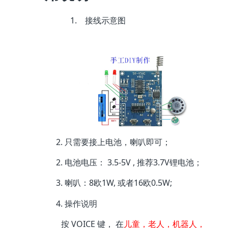
1.
接线示意图
2.
只需要接上电池，喇叭即可；
2.
3.5-5V ,
3.7V
电池电压：
推荐
锂电池；
3.
8
1W,
16
0.5W;
喇叭：
欧
或者
欧
4.
操作说明
VOICE
按
键，
在
儿童，老人，机器人，