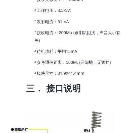
3.5-5V;
²
工作电压：
51mA
²
发射电流：
200Ma (
²
接收电流：
跟喇叭阻抗，声音大小有
)
关
15mA
²
待机功耗：平均
500M, (
)
²
参考通信距离：
开阔地，无遮挡
31.9X41.4mm
²
模块尺寸：
三．
接口说明