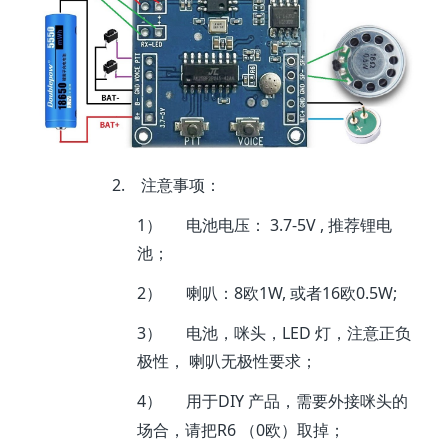
2.
注意事项：
1）
3.7-5V ,
电池电压：
推荐锂电
池；
2）
8
1W,
16
0.5W;
喇叭：
欧
或者
欧
3）
LED
电池，咪头，
灯，注意正负
极性，
喇叭无极性要求；
4）
DIY
用于
产品，需要外接咪头的
R6
0
场合，请把
（
欧）取掉；