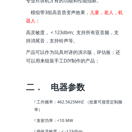
专业对讲机才有的功能和性能指标。
3
模组带
组高音质变声效果，
儿童，老人，机
器人；
< 123dbm;
高灵敏度，
支持所有亚音频，支
持消尾音，支持铃声等。
产品可以作为玩具对讲的演示版，评估板；还
DIY
可以用来组装手工
制作的产品；
二．
电器参数
462.5625MHZ
²
工作频率：
（批量可接受定制频
率）
<10 MW
²
发射功率：
< -123dbm
²
接收灵敏度：