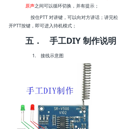
原声
之间可以循环切换，并有提示；
PTT
按住
对讲键，可以向对方讲话；讲完松
PTT
开
按键，即可进入待机模式；
五．
DIY
手工
制作说明
1.
接线示意图