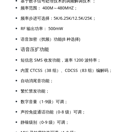
5K/6.25K/12.5K/25K
频率步进可选择：
；
RF
500mW
输出功率：
(8
)
语音加密（扰频）功能
种选择
语音压扩功能
SMS
1200
短信息
收发功能，速率
波特率；
CTCSS
38
CDCSS
83
内置
（
组）、
（
组）编解码；
自动消尾音功能；
繁忙禁发功能；
1-9
数字音量（
级）可调；
0-8
声控免提通话功能（
级）可调；
0-9
静噪级别（
级）可调；
1-8
MIC 灵敏度软件可调（
级）
0.1uA
;
超低功耗睡眠模式（
）