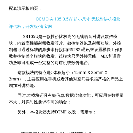
DEMO-A-105 0.5W 超小尺寸 无线对讲机模块
评估板，开发板-淘宝网
SR105U
是一款性价比极高的无线语音对讲及数传模
块，内置高性能射频收发芯片、微控制器以及射频功放。外控
(RS232)
制器可通过标准的异步串行接口
通讯来设置模块工作参
MIC
数并控制整个模块的收发。该模块只需外接天线、
和语音
功放即可组成一台完整的对讲机或数传电台。
:
15mm X 25mm X
这款模块的特点是
体积超小（
3mm
），主要应用在手机或者其他对空间要求很严格的产品上
.
增加对讲功能
同时,本模块还具有短信息/数据传输功能，可应用在数据量
不大，对实时性要求不高的场合；
另外，本模块还支持DTMF 收发，需定制；
基于数字信号处理技术的调频解调技术
；
400M
480MHZ
频率范围：
～
；