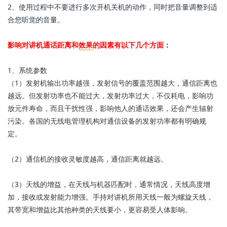
2、使用过程中不要进行多次开机关机的动作，同时把音量调整到适
合您听觉的音量。
影响对讲机通话距离和
效果
的因素有以下几个方面
：
1、
系统
参数
（1）发射机输出功率越强，发射信号的覆盖范围越大，通信距离也
越远。但发射功率也不能过大，发射功率过大，不仅耗电，影响功
放元件寿命，而且干扰性强，影响他人的通话效果，还会产生辐射
污染。各国的无线电管理机构对通信
设备
的发射功率都有明确规
定。
（2）通信机的接收灵敏度越高，通信距离就越远。
（3）天线的增益，在天线与机器匹配时，通常情况，天线高度增
加，接收或发射能力增强。手持对讲机所用天线一般为螺旋天线，
其带宽和增益比其他种类的天线要小，更容易受人体影响。