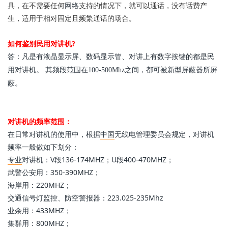
具，在不需要任何
网络
支持的情况下，就可以通话，没有话费产
生，适用于相对固定且频繁通话的场合。
如何鉴别民用对讲机?
答：凡是有液晶显示屏、数码显示管、对讲上有数字按键的都是民
用对讲机。 其频段范围在100-500Mhz之间，都可被新型屏蔽器所屏
蔽。
对讲机的频率范围：
在日常对讲机的使用中，根据
中国
无线电管理委员会规定，对讲机
频率一般做如下划分：
专业
对讲机：V段136-174MHZ；U段400-470MHZ；
武警公安用：350-390MHZ；
海岸用：220MHZ；
交通信号灯监控、防空警报器：223.025-235Mhz
业余用：433MHZ；
集群用：800MHZ；