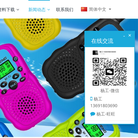
简体中文
资料下载
新闻动态
联系我们
×
-
在线交流
杨工-微信
杨工
13691803690
杨工-旺旺